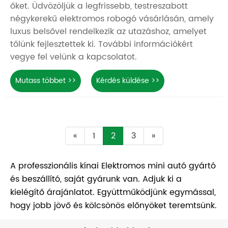
őket. Üdvözöljük a legfrissebb, testreszabott
négykerekű elektromos robogó vásárlásán, amely
luxus belsővel rendelkezik az utazáshoz, amelyet
tőlünk fejlesztettek ki. További információkért
vegye fel velünk a kapcsolatot.
Mutass többet >>
Kérdés küldése >>
«
1
2
3
»
A professzionális kínai Elektromos mini autó gyártó
és beszállító, saját gyárunk van. Adjuk ki a
kielégítő árajánlatot. Együttműködjünk egymással,
hogy jobb jövő és kölcsönös előnyöket teremtsünk.