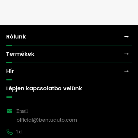
Rólunk
Termékek
Hír
Lépjen kapcsolatba velünk

Email
official@bentuauto.com

Tel