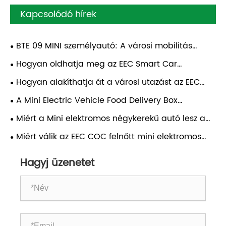
Kapcsolódó hírek
BTE 09 MINI személyautó: A városi mobilitás
megoldása a Bontutól
Hogyan oldhatja meg az EEC Smart Car
elektromos autó a napi mobilitási kihívásait?
Hogyan alakíthatja át a városi utazást az EEC
Mini elektromos személygépkocsi?
A Mini Electric Vehicle Food Delivery Box
divatosak – egy könnyű és hatékony új lehetőség.
Miért a Mini elektromos négykerekű autó lesz a
városi mobilitás új választása?
Miért válik az EEC COC felnőtt mini elektromos
autó az intelligens választás a városi ingázáshoz?
Hagyj üzenetet