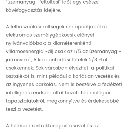
"üzemanyag -feltöltési" időt egy csésze
kávéfogyasztás idejére.
A felhasználási költségek szempontjából az
elektromos személygépkocsik előnyei
nyilvánvalóbbak: a kilométerenkénti
villamosenergia -díj csak az 1/5 az üzemanyag -
járműveké; A karbantartási tételek 2/3 -tal
csökkennek; Sok városban élvezheti a politikai
osztalékot is, mint például a korlátlan vezetés és
az ingyenes parkolás. Nem is beszélve a fedélzeti
intelligens rendszer által hozott technológiai
tapasztalatokról, megkönnyítve és érdekesebbé
teszi a vezetést.
A töltési infrastruktúra javításával és az