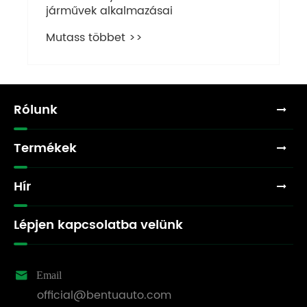
járművek alkalmazásai
Mutass többet >>
Rólunk
Termékek
Hír
Lépjen kapcsolatba velünk

Email
official@bentuauto.com