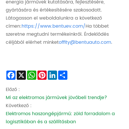
energia járművek kutatására, fejlesztésére,
gyártására és értékesítésére szakosodott.
Látogasson el weboldalunkra a következő
címen:
https://www.bentuev.com/
Ha többet
szeretne megtudni termékeinkről. Érdeklődés
céljából elérhet minket
offity@bentuauto.com
.
Facebook
X
WhatsApp
Pinterest
LinkedIn
Share
Előző :
Mi az elektromos járművek jövőbeli trendje?
Következő :
Elektromos haszongépjármű: zöld forradalom a
logisztikában és a szállításban