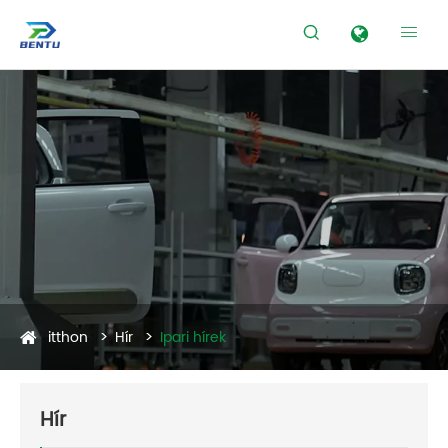


itthon
Hír
Ipari hírek
Hír